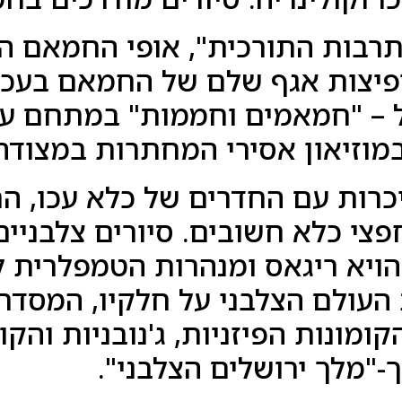
בות התורכית", אופי החמאם העכ
ופיצות אגף שלם של החמאם בעכ
ל – "חמאמים וחממות" במתחם עכ
במוזיאון אסירי המחתרות במצודה
יכרות עם החדרים של כלא עכו, ה
חפצי כלא חשובים. סיורים צלבניי
הויא ריגאס ומנהרות הטמפלרית 
העולם הצלבני על חלקיו, המסדר
מונות הפיזניות, ג'נובניות והקומ
"מלך ירושלים הצלבני".