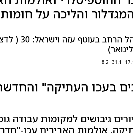
מגדלור והליכה על חומות 
חב בעוטף עזה וישראל: 30 ( לדצמבר)
ים בעכו העתיקה" והחדשה 
ורים גיבושים למקומות עבודה גופ
יקה. אולמות האבירים עכו-"חדר 