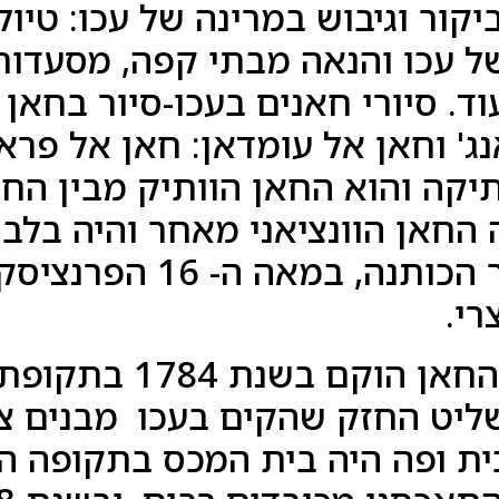
ביקור וגיבוש במרינה של עכו: טיו
 עכו והנאה מבתי קפה, מסעדות, 
ועוד. סיורי חאנים בעכו-סיור בחאן
ג' וחאן אל עומדאן: חאן אל פראנ
קה והוא החאן הוותיק מבין החא
 החאן הוונציאני מאחר והיה בלב 
ומפה חלשו על סחר הכות
רי.
"חאן אל עומדאן"- הח
ליט החזק שהקים בעכו מבנים צי
ת ופה היה בית המכס בתקופה הצ