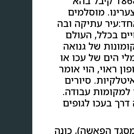
למלך הצלבני, כאן התאכסנו מכובדים רבים ובשנת 1868 קיבל בהא
ערינו. מוסלמים
חד:עיר עתיקה ובה
ים בכלל, העולם
ומונות של גנואה
לי הים של עכו או
ון ראוי, הוי אומר
יטלקיות. סיורים
 למקומות עבודה.
דרך בעכו לגופים
סגד הפאשה), כונה