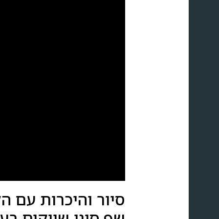
סיור והיכרות עם ה
שף,סוגי שווקים בעכ