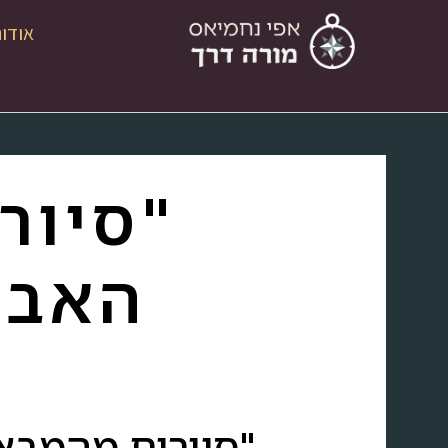
אודו
"סיור
האבי
"סיורים מהמבצ