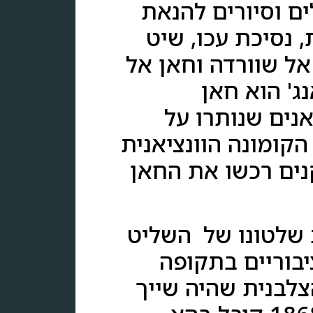
לים וסיורים להנאת
נסיכת עכו, שיט
 אל שוורדה וחאן אל
ג' הוא חאן
נים שנותרו על
הקומונה הוונציאנית
נה, במאה ה- 16 הפרנציסקנים רכשו את החאן
אן הוקם בשנת 1784 בתקופת שלטונו של השליט
בוריים בתקופה
לבנית שהיה שייך