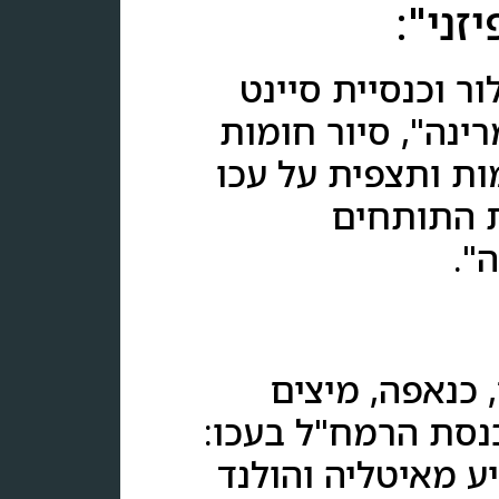
זני":
ר וכנסיית סיינט
רינה", סיור חומות
ות ותצפית על עכו
ת התותחים
".
 כנאפה, מיצים
כנסת הרמח"ל בעכו:
ע מאיטליה והולנד