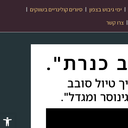
ימי גיבוש בצפון
סיורים קולינריים בשווקים
צרו קשר
 כנרת".
ך טיול סובב
ינוסר ומגדל".
פתח סרגל