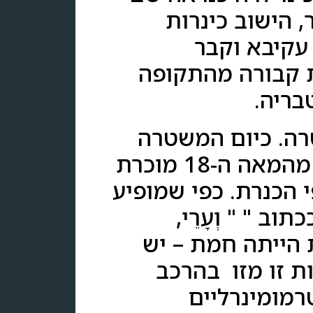
, הישוב כינרות
 עקיבא וקבר
ת קבורה מהתקופה
בריה.
רה. כיום המשטרה
נמצאת בלב העיר .כי העיר התחילה על שפת הכנרת, מהמאה ה-18 מוכרת
פ המקרא היו 5 ערים לחופי הכנרת. כפי שמופיע
נפתלי ככתוב " " וְעָרֵי,
דרומית הייתה חמת – יש
ו כ- 60 נביעות השונות זו מזו בהרכב
רמומינרליים