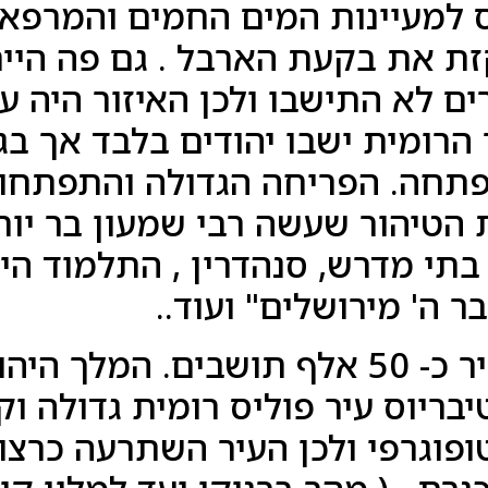
 למעיינות המים החמים והמרפא.
זת את בקעת הארבל . גם פה היי
נות. בין 2 הערים לא התישבו ולכן האיזור 
 הרומית ישבו יהודים בלבד אך ב
פתחה. הפריחה הגדולה והתפתחו
הטיהור שעשה רבי שמעון בר יוח
בתי מדרש, סנהדרין , התלמוד הי
ר ה' מירושלים" ועוד..
בשיא גודלה היו בעיר כ- 50 אלף תושבים.
בריוס עיר פוליס רומית גדולה וק
טופוגרפי ולכן העיר השתרעה כרצו