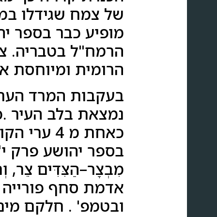
של צמח שגידלו במקו
מופיע כבר בספר יה
הרמח"ל בטבריה. צי
הרומית ומיוחסת אל
בעקבות המרד הערב
מִבְצָר–הַצִּדִּים צֵר,
ובטמפ' . חלקם מים