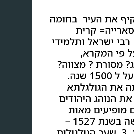
 להקיף את העיר בחומה
הסארייה= קרית
הממשלה . מסביב לחומה ישנו חפיר לח, בשנת 1833 רבי ישראל ותלמידי
ל פי המקרא,
ג? מסורת ? מצווה?
העלייה לקברי צדיקים היא תופעה המתקיימת כבר מעל ל 1500 שנה.
תה את הגולגלתא
את הנוהג היהודים
נכתבו כבר 3 ספרים בהם מופיעים מאות
קברי צדיקים שאליהם עולים לרגל והם: 1. מסעות משה בשנת 1527 –
נכתב על ידי משה בסולא. קברי אבות וצדיקים -1537. 3. שער הגילגולים