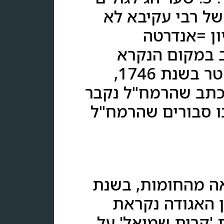
"י הקדוש בשנת 1570 . קברו של רבי עקיבא לא
ון =אנדרטה
ב במקום הנקרא
'מנצור אל עקב'. קבר הרמח"ל רבי חיים לוצאטו שנפטר בשנת 1746,
נכתב שהרמח"ל נקבר
כו סבורים שהרמח"ל
ציאה מהחומות, בשנת
לכן האגודה נקראת
 'קרית שמואל' על