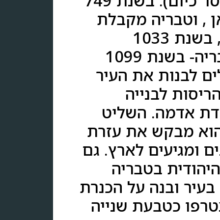
בחלק הדרמי של הכנרת . ( מהר ברניקי ועד למלון קיסר כיום). בשנת 749
 , וטבריה מקבלת
את היוקרה והחשיבות והופכת לעיר הבירה האומאית, בשנת 1033
מתרחשת עוד רעידת אדמה שפוגעת והורסת את טבריה- בשנת 1099
ים לבנות את העיר
ריסות לבנייה
ות רעידת אדמה. השליט
 הוא מבקש את עזרת
ם ומגיעים לארץ. גם
היהודית בטבריה
בעיר ובנה על הכנרת
צטרפו כטבעת שנייה