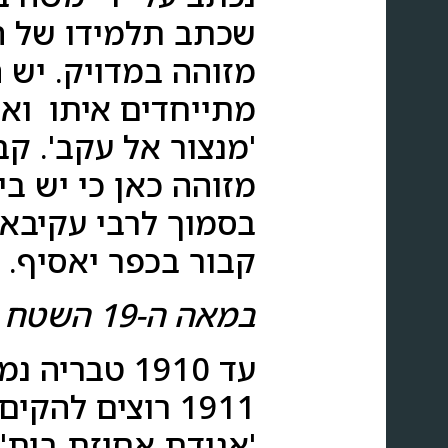
מזוהה במדויק. יש 
מתייחדים איתו ואי
מזוהה כאן כי יש ב
בסמוך לרבי עקיבא 
קבור בכפר יאסיף.
במאה ה-19 השטח נרשם על שם הווקף של טבריה.
עד 1910 טב
1911 רוצים לה
'אגודת אחוזת בית'