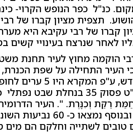
ם. כנ"ל כפר הנופש הקרוי- כינר
ושוע. תצפית מציון קברו של רבי
ון קברו של רבי עקיבא היא מער
יו לאחר שנרצח בעינויי קשים בט
י הוקמה מחוץ לעיר תחנת משט
כאחת מ 4 ערי הקודש, ע"
בספר יהושע פרק י"ט פסוק 35 בנחלת שבט 
 וְחַמַּת רַקַּת וְכִנָּרֶת. ". העיר ה
אדמת סחף פורייה ובנוסף נמצא
 טובים לשתייה וחלקם הם מים ט