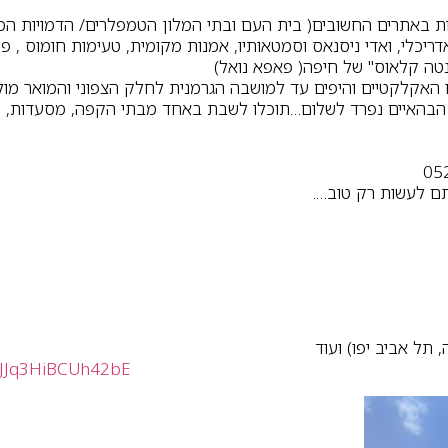
 באתרים החשובים( בית העם ובתי המלון הטמפלרים/ הדמויות המ
דריכלי, ואדי ניסנאס וסמטאותיו, אמנות מקומית, טעימות חומוס , פ
סנטה קלאוס" של חיפה( פאפא נואל)
 האקלקטיים והיפים עד למושבה הגרמנית לחלק הצפוני והמואר מול 
הבהאיים נפרד לשלום…תוכלו לשבת באחד מבתי הקפה, מסעדות, נרג
ם לעשות רק טוב….
 תל אביב יפו) ועוד
4JJq3HiBCUh42bE