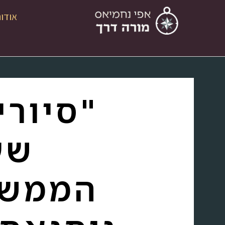
אודו
"סיורי
שע
הממשל