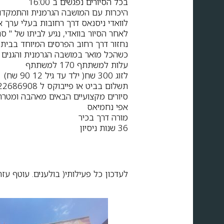
בכל הסיורים נפגשים ב 16:00
היכרות עם המושבה הגרמנית והתמקדות
לוואדי ניסנאס דרך רחובות בעלי ערך א
לאחר הסיור בוואדי, נגיע לביתו של " 
נחזור דרך רחוב הפרסים המיוחד בביתו
כשהכל מואר במושבה הגרמנית והגנים 
עלות למשתתף 170 למשתתף
לזוג 300 שח( ילד עד גיל 12 90 שח)
תשלום בביט או פייבוקס ל 0522686908
סיורים מקצועיים הבאים מאהבה ומטרת
אפי נחמיאס
מורה דרך בכיר
36 שנות ניסיון
לעדכון כל פעילותי( בולענים. עוטף עזה,