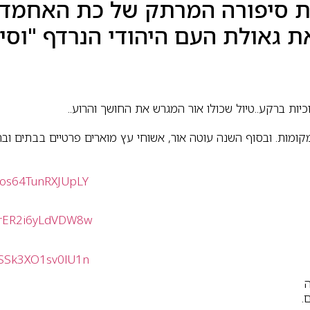
ת סיפורה המרתק של כת האחמדים
ת את גאולת העם היהודי הנרדף "וס
ת ברקע..טיול שכולו אור המגרש את החושך והרוע..
מקומות. ובסוף השנה עוטה אור, אשוחי עץ מוארים פרטיים בבתים וב
bos64TunRXJUpLY
gWrER2i6yLdVDW8w
VSSk3XO1sv0lU1n
.