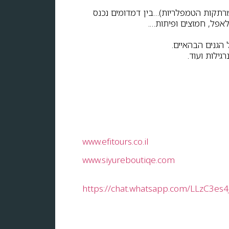
רתקות הטמפלריות)…בין דמדומים נכנס
לאפל, חמוצים ופיתות….
הגנים הבהאיים.
ילות ועוד.
www.efitours.co.il
www.siyureboutiqe.com
https://chat.whatsapp.com/LLzC3es